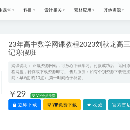
生课堂
科目
设计相关
素材应用
其他资源
23年高中数学网课教程2023刘秋龙高
记寒假班
2024席玥高三历史a春季班
2024-03-09
购课说明： 正规资源网站，可放心下载学习。付款成功后，返回
程网盘，转存或下载资源即可。 售后服务：如有个别资源下载链接失
学网课2024王瑾高一化学a+班教程(暑假班+秋季班）
2024-01-30
间：早9点-晚10点）,第一时间给予补发。
网课教程2023关也高三历史高考复习视频教程寒假班
2023-03-16
佳伟高三数学a+一轮复习秋季班网课教程
￥29
2024-09-13
VIP会员免费
三物理视频教程+讲义二轮复习26年寒假班
2026-02-09
立即下载
VIP免费下载
收藏
官方售后