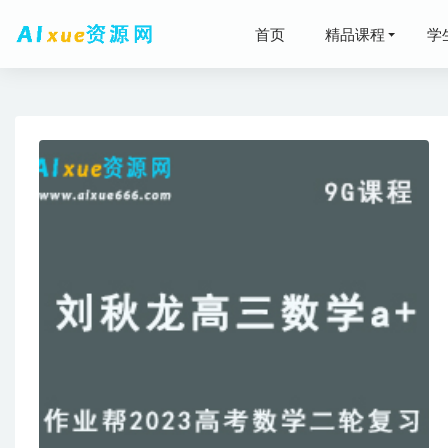
首页
精品课程
学
24年高考
王瑾高中化
高中历史
2025韩
夏梦迪高