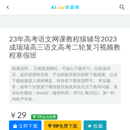
23年高考语文网课教程猿辅导2023
成瑞瑞高三语文高考二轮复习视频教
程寒假班
张亮高三英语a+班网课2025高考英语二轮复习春季班
2025-
购课说明： 正规资源网站，可放心下载学习。付款成功
后，返回原课程页面，手动刷新页面后获取下载链接。点击
02-18
下载链接进入课程网盘，转存或下载资源即可。 售后服
周云高中生物网课2024周云高二生物a寒假班教程
2024-02-05
务：如有个别资源下载链接失效或其他无法下载等问题，请
高中数学网课推荐2022年郭化楠高中数学一轮复习箐英班
加站长微信：aixuel2（服务时间：早9点-晚10点）,第一时
间给予补发。
2022-10-13
【少年商学院】儿童少年教学打包资料，25.04G课程百度网
￥29
盘打包下载，思维导学/音乐历史/商业成才等全方面教学培养
VIP会员免费
2021-11-01
立即下载
VIP免费下载
收藏