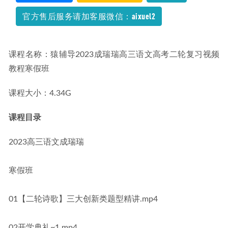
Win10关闭强制更新+关闭防火墙+关闭defender+关闭安全中
官方售后服务请加客服微信：aixuel2
心,百度网盘资源打包下载
2021-10-17
课程名称：猿辅导2023成瑞瑞高三语文高考二轮复习视频
教程寒假班
课程大小：4.34G
课程目录
2023高三语文成瑞瑞
寒假班
01【二轮诗歌】三大创新类题型精讲.mp4
02开学典礼~1.mp4