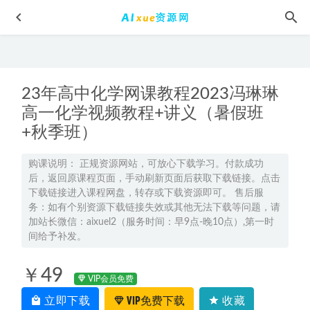
23年高中化学网课教程2023冯琳琳
高一化学视频教程+讲义（暑假班
+秋季班）
2025郭岩高三数学a+二轮复习寒假班
2025-02-09
购课说明： 正规资源网站，可放心下载学习。付款成功
后，返回原课程页面，手动刷新页面后获取下载链接。点击
2025张鹏高三生物三轮复习春季班网课教程
2025-04-01
下载链接进入课程网盘，转存或下载资源即可。 售后服
2024康冲高三化学a+寒假班24年康冲高考化学二轮复习网课
务：如有个别资源下载链接失效或其他无法下载等问题，请
教程
加站长微信：aixuel2（服务时间：早9点-晚10点）,第一时
2024-02-03
间给予补发。
高中英语网课教程2023聂宁高二英语寒假班视频教程+课堂笔
记
2023-03-21
￥49
VIP会员免费
【平面广告】LOGO标识,4.61G百度网盘资源打包下载
2021-07-
07
立即下载
VIP免费下载
收藏