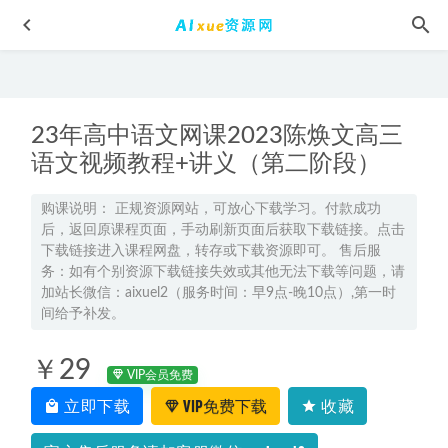
23年高中语文网课2023陈焕文高三
语文视频教程+讲义（第二阶段）
购课说明： 正规资源网站，可放心下载学习。付款成功
后，返回原课程页面，手动刷新页面后获取下载链接。点击
2025郭莹初三化学秋下a+班视频教程+课堂笔记
2024-12-07
下载链接进入课程网盘，转存或下载资源即可。 售后服
最新网课教程2022年考研机械硕士全程教学视频,171.90G学习
务：如有个别资源下载链接失效或其他无法下载等问题，请
资料百度网盘资源打包下载
2022-01-30
加站长微信：aixuel2（服务时间：早9点-晚10点）,第一时
间给予补发。
23年高中网课教程2023郑关飞高三政治视频教程高考二三轮
复习春季班
2023-05-05
￥29
腾讯课堂2023周芳煜高三生物网课教程高考二三轮复习视频
VIP会员免费
教程
2023-03-14
立即下载
VIP免费下载
收藏
猿辅导2023廖耀华高三化学秋季班视频教程
2022-10-07