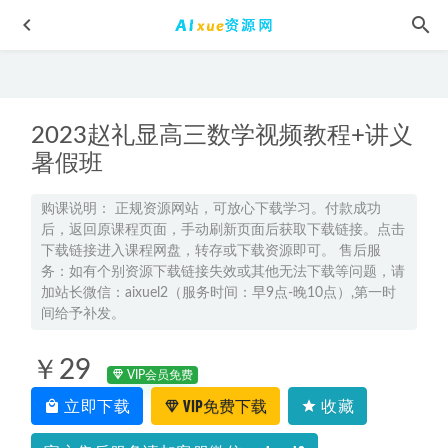
2023赵礼显高三数学视频教程+讲义
暑假班
购课说明： 正规资源网站，可放心下载学习。付款成功
后，返回原课程页面，手动刷新页面后获取下载链接。点击
2024徐晓箐政治讲义高考政治全国通用教材 上册+下册
2023-
下载链接进入课程网盘，转存或下载资源即可。 售后服
09-23
务：如有个别资源下载链接失效或其他无法下载等问题，请
【平面广告】LOGO标识,4.61G百度网盘资源打包下载
2021-07-
加站长微信：aixuel2（服务时间：早9点-晚10点）,第一时
07
间给予补发。
高二化学学习全攻略：突破难点 + 高效提分，学霸都在用的
￥29
6 大方法
2025-03-16
VIP会员免费
2026年贾晨曦高二历史上学期秋季班
2025-11-27
立即下载
VIP免费下载
收藏
高中化学网课资源下载猿辅导2022李霄君高三化学A+教程