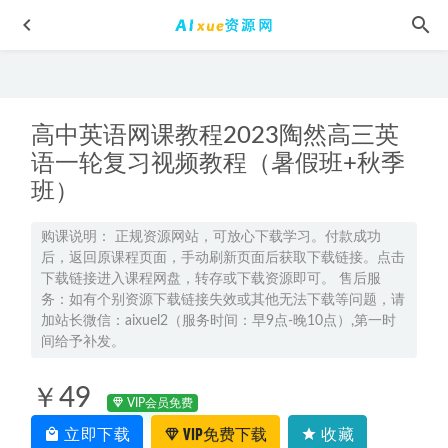
高中英语网课教程2023陶然高三英
语一轮复习视频教程（暑假班+秋季
班）
王后雄2025高考押题预测卷河南专版
2025-05-04
购课说明： 正规资源网站，可放心下载学习。付款成功
后，返回原课程页面，手动刷新页面后获取下载链接。点击
2025高三地理二三轮复习寒假班+春季班+点睛押题班
2025-
下载链接进入课程网盘，转存或下载资源即可。 售后服
03-03
务：如有个别资源下载链接失效或其他无法下载等问题，请
有道2026高东辉高三化学高考一轮复习暑假班网课教程
2025-
加站长微信：aixuel2（服务时间：早9点-晚10点）,第一时
间给予补发。
07-02
跟谁学刘杰秒杀高中物理,1.58G课程百度网盘打包下载，刘
￥49
杰高中物理教学视频
2021-06-20
VIP会员免费
文煦刚高中英语网课2024文煦刚高三英语a+24年高考英语一
立即下载
VIP免费下载
收藏