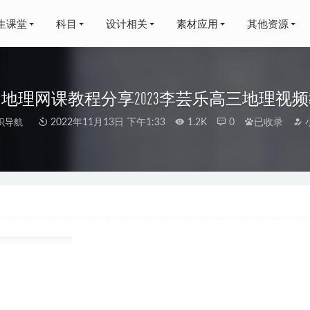
生课堂
科目
设计相关
素材应用
其他资源
地理网课教程分享2023李芸乐高三地理视
识导航
2022年11月13日 下午1:33
1.2K
0
已收录
中生物精品全套,13.82G 课程百度网盘打包下载,高一/高二/高三
-春】一年级语文春季培训班（勤思在线-潘晓琳）,9.87G课程百度
蜕变营,百度网盘资源打包下载
2021-06-09
秋龙高一数学a+下学期寒春班
2024-07-17
学网课2024陈雪高二数学a+教程（暑假班+秋季班）
2024-02-05