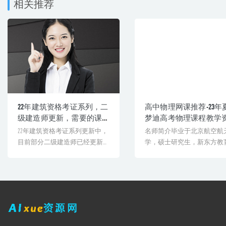
相关推荐
22年建筑资格考证系列，二
高中物理网课推荐-23年
级建造师更新，需要的课
梦迪高考物理课程教学
程的可以下载了
料
22年建筑资格考证系列更新中，
名师简介毕业于北京航空航
目前部分二级建造师已经更新，
学，硕士研究生，新东方教
需要的课程的用户可以下载学...
技集团教学培训师。授课风格[.