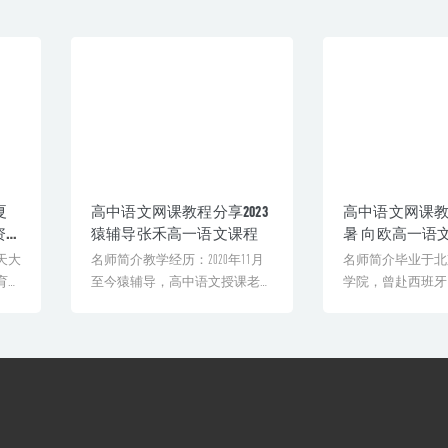
夏
高中语文网课教程分享2023
高中语文网课教程
资
猿辅导张禾高一语文课程
暑 向欧高一语
目标A+
天大
名师简介教学经历：2020年11月
名师简介毕业于北
育科
至今猿辅导，高中语文授课老师
学院，曾赴西班牙
..
2015年7月至[&h...
文学。专业功底扎实，