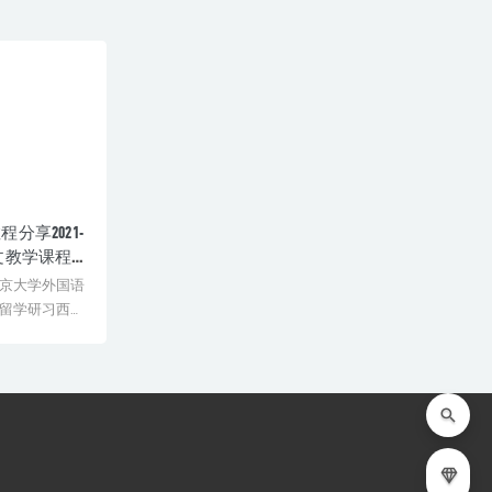
分享2021-
文教学课程
京大学外国语
留学研习西方
曾于[&...