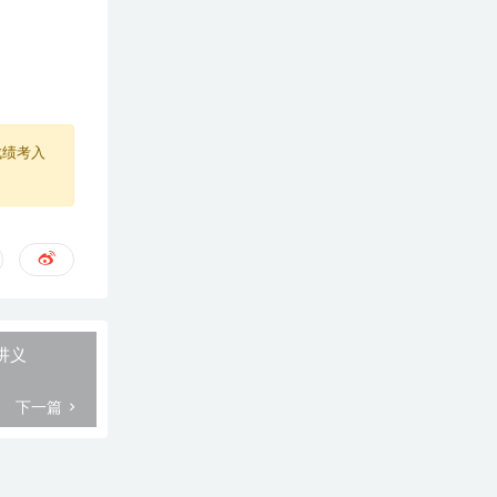
成绩考入
讲义
下一篇