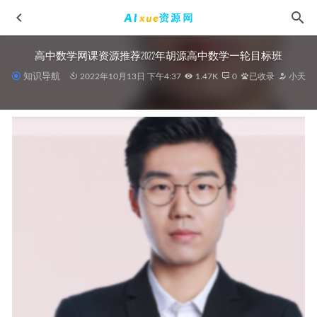
高中数学网课资源推荐2022年胡源高中数学一轮目标班
知识导航
2022年10月13日 下午4:37
1.47K
0
已收录
小天
有道2024杨翌高三地理二三轮复习寒春班
2024-06-13
高中化学网课学习资料下载学魁榜史家昕高考化学秒杀课
2022-11-07
2023高考押题讲义电子版全套-广西高三全套试题摸底考试
2023-04-18
【首席微课堂】玩赚无货源电商7天特训营,713.85M课程百度
网盘打包下载,店群选品及突破上限限制,日出2千单
2021-04-25
2025成功高三化学密训班高考三轮押题课
2025-05-11