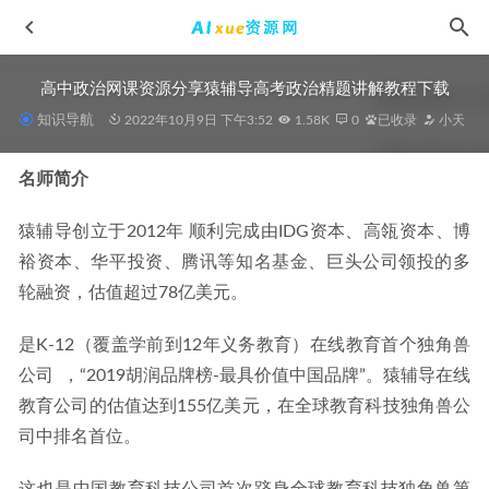
高中政治网课资源分享猿辅导高考政治精题讲解教程下载
知识导航
2022年10月9日 下午3:52
1.58K
0
已收录
小天
名师简介
猿辅导创立于2012年 顺利完成由IDG资本、高瓴资本、博
AutoCAD2019教学课程自学全套课程入门视频教程,3.52G百度网
裕资本、华平投资、腾讯等知名基金、巨头公司领投的多
盘资源打包下载
2022-01-06
轮融资，估值超过78亿美元。
2023王群高三地理a+一轮复习视频教程+讲义（暑假班+秋季
班）
2022-11-24
是K-12（覆盖学前到12年义务教育）在线教育首个独角兽
公司  ，“2019胡润品牌榜-最具价值中国品牌”。猿辅导在线
高中地理教程2022王群高二地理尖端班全年班视频教程+课堂
笔记+讲义（寒/春/暑/秋）
2023-05-22
教育公司的估值达到155亿美元，在全球教育科技独角兽公
2025国家玮高一语文视频教程+讲义秋季班
司中排名首位。
2024-09-22
星推荐涂教材2024高考高中数学人教版（必修+选择性必修）