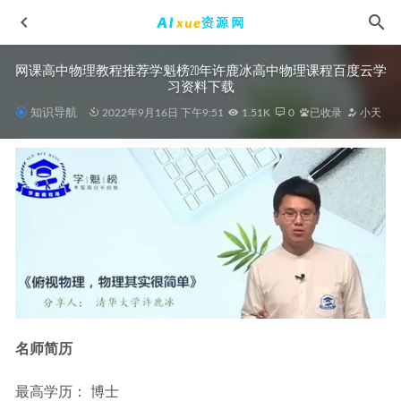
网课高中物理教程推荐学魁榜20年许鹿冰高中物理课程百度云学
习资料下载
知识导航
2022年9月16日 下午9:51
1.51K
0
已收录
小天
2023高考押题卷电子版2023金考卷《10年高考试题汇编》全
科
2023-05-04
2024胡惠达高三化学秋季班24年高考化学一轮复习视频教程
+课堂笔记
2023-08-29
高中政治网课资源分享北京四中高中政治精品全套下载
2022-10-09
名师简历
有声读物中国近现代文学-诗歌-83集MP3，百度网盘打包下载
2022-07-01
最高学历： 博士