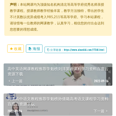
声明：
本站网课均为顶级知名机构清北等高等学府优秀名师亲授
教学课程。授课教师教学经验丰富，教学方法独特，带出的学生
不计其数以优异成绩考入985,211等高等学府。学习本站课程，
请珍惜每一位教师的网课教学，认真学习，相信您的付出会达到
您想要的理想成绩。
收藏
海报
分享链接：https://www.aixue666.com/17260.html
高中英语网课教程推荐学魁榜刘洋英语课程学习资料百度云
资源下载
上一篇
2022-09-16
网课高中语文教程推荐学魁榜孙倩璐高考语文课程学习资料
百度云资源下载
2022-09-16
下一篇