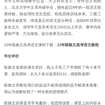
乐学文科高级教学总监，大文科负责人，理性语文创始
2026-07-14
人，北京大学中文系本硕毕业，拥有超过8年的一线语文授
课经验。独创理性语文思想、双线思维训练体系、三横三
纵绝杀秘笈等，缔造真正的语文提分神话，连续8年培养出
多名北大、清华学子及高考语文130分以上学员。教学内容
逻辑严谨，方法落地，提分效果无出其右。
23年陈焕文高考语文课程下载：
23年陈焕文高考语文教程
学生评价
陈焕文老师的课非常好，我儿子高三下学期听了有十来节
课，提高很快，从九十多分提高到110，感谢陈老师!
陈焕文所教给我们的远远不能用成绩的提升幅度来衡量。
我认为他教给我了一种全新的思维模式
陈焕文的课是非常有趣的，他思维缜密，课堂上的内容从