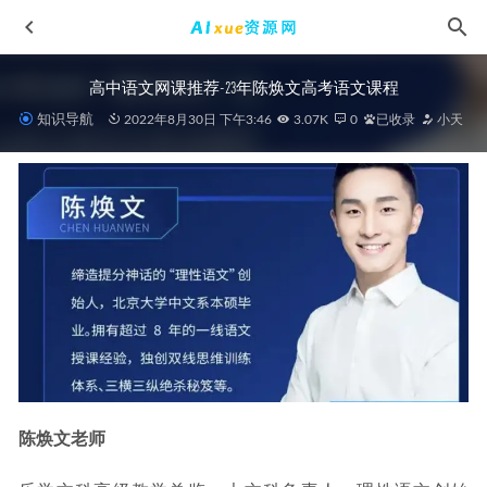
高中语文网课推荐-23年陈焕文高考语文课程
知识导航
2022年8月30日 下午3:46
3.07K
0
已收录
小天
微信“视频号”引流与变现-全面玩法教程,百度网盘资源打包
下载
2021-10-14
2025高考化学复习全攻略：一、二、三轮复习秘籍
2025-02-21
22年考虫英语四级听力专项训练教程，4.2G网课学习资料百
度网盘资源下载
2022-03-03
高中英语教程2022袁慧高二英语尖端班全年班视频教程+课堂
笔记+讲义（寒/春/暑/秋）
2023-05-23
陈焕文老师
2027年高考英语网课教程｜Larry高三英语一轮复习视频教程