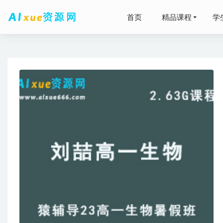
首页
精品课程
学
2024张
2025周
2024陈
高一数学
22年高考
+春季）
2023-