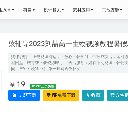
生课堂
科目
设计相关
素材应用
其他资源
猿辅导2023刘喆高一生物视频教程暑假
购课说明： 正规资源网站，可放心下载学习。付款成功后，返回
程网盘，转存或下载资源即可。 售后服务：如有个别资源下载链接失
亚柔高一语文s网课教程寒假班+春季班
2024-03-24
间：早9点-晚10点）,第一时间给予补发。
云高三生物二轮复习寒假班
2025-01-30
雪高二数学a+暑假班视频课程+讲义笔记
2023-07-29
￥19
VIP会员免费
肖涵暑假班网课教学视频+讲义，3.06G学习资源百度网盘下载
2022
立即下载
VIP免费下载
收藏
官方售后
数学网课教程2022曲丹高三数学复习视频教程+讲义全年班（暑假
02-18