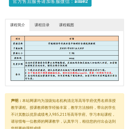
官方售后服务请加客服微信：aixuel2
课程简介
课程目录
课程截图
物理秒杀课 [7.9G]
由于内容过多，在此只能展示部分截图
┃ ┣━━06、【35节课】2020物理最新秒杀课 [3.9G]
┃ ┃ ┗━━2020物理最新秒杀课 [3.9G]
声明：
本站网课均为顶级知名机构清北等高等学府优秀名师亲授
┃ ┃ ┣━━01.俯视物理，物理其实很简单.mp4 [95.1M]
教学课程。授课教师教学经验丰富，教学方法独特，带出的学生
┃ ┃ ┣━━02.程序法夺分宝典.mp4 [134.8M]
不计其数以优异成绩考入985,211等高等学府。学习本站课程，
┃ ┃ ┣━━03.突破物理临界问题.mp4 [93.8M]
┃ ┃ ┣━━04.图像问题必杀模板.mp4 [123.4M]
请珍惜每一位教师的网课教学，认真学习，相信您的付出会达到
┃ ┃ ┣━━05.拆分突破：速度类实验.mp4 [193.3M]
您想要的理想成绩。