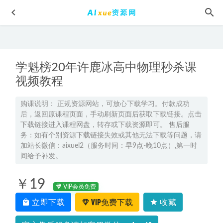
学魁榜20年许鹿冰高中物理秒杀课
视频教程
购课说明： 正规资源网站，可放心下载学习。付款成功
后，返回原课程页面，手动刷新页面后获取下载链接。点击
2022年高考政治孙安高中政治教学视频，7.32G百度网盘资源
下载链接进入课程网盘，转存或下载资源即可。 售后服
打包下载
2021-09-14
务：如有个别资源下载链接失效或其他无法下载等问题，请
23年高中化学网课教程2023李伟高二化学a视频教程+讲义
加站长微信：aixuel2（服务时间：早9点-晚10点）,第一时
（秋季班）
间给予补发。
2023-01-02
高中数学网课教程分享2023赵礼显高三数学视频教程+讲义
￥19
2022-11-15
VIP会员免费
有道2026年冷士强高三化学一轮复习秋季班网课
2025-09-19
立即下载
VIP免费下载
收藏
2024高考语文数学英语教材解读与拓展教辅资源
2023-11-14