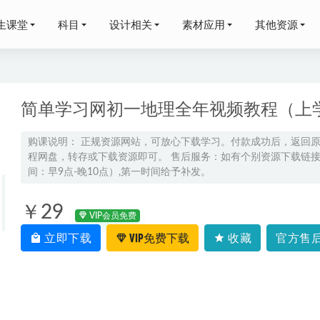
生课堂
科目
设计相关
素材应用
其他资源
简单学习网初一地理全年视频教程（上
购课说明： 正规资源网站，可放心下载学习。付款成功后，返回
程网盘，转存或下载资源即可。 售后服务：如有个别资源下载链接失
届高考语文三轮复习｜马昕高三语文押题点睛班视频教程
2026-05-28
间：早9点-晚10点）,第一时间给予补发。
高考陈焕文高三语文视频教程二轮复习春季班
2026-03-24
术,311.3M课程百度网盘打包下载,如何获得异性好感 ,吸引力法
￥29
VIP会员免费
婷高一物理a+上学期暑假班
2024-09-22
立即下载
VIP免费下载
收藏
官方售后
七至九年级知识点总结及中考总复习衡水内部资料人教版，百度
3