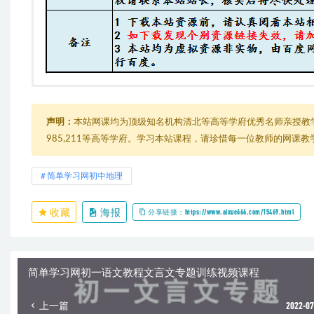
简单学习网初一地理全年视频教程（上学期+下学期）
由于内容过多，在此只能展示部分截图
├─ 初一地理同步提高上学期
│ ├─ 第01讲 谷老师 专题 如何学好初中地理_recv1600.mp4
声明：
本站网课均为顶级知名机构清北等高等学府优秀名师亲授教
│ ├─ 第10讲 谷老师 专题 等高线地形图_recv.mp4
985,211等高等学府。学习本站课程，请珍惜每一位教师的网课
│ ├─ 第11讲 谷老师 专题 分层设色地形图和地形剖面图_recv.mp4
│ ├─ 第12讲 谷老师 专题 地图和地形图的应用_recv.mp4
│ ├─ 第13讲 谷老师 专题 大洲和大洋_recv.mp4
简单学习网初中地理
│ ├─ 第14讲 谷老师 专题 海陆的变迁_recv.mp4
│ ├─ 第15讲 谷老师 专题 多变的天气_recv.mp4
收藏
海报
│ ├─ 第16讲 谷老师 专题 气温的变化与分布_recv.mp4
分享链接：https://www.aixue666.com/15469.html
│ ├─ 第17讲 谷老师 专题 降水的变化与分布_recv.mp4
│ ├─ 第18讲 谷老师 专题 世界气候的分布_recv.mp4
│ ├─ 第19讲 谷老师 专题 影响气候的主要因素_recv.mp4
│ ├─ 第20讲 谷老师 专题 天气与气候习题课_recv.mp4
简单学习网初一语文教程文言文专题训练视频课程
│ ├─ 第21讲 谷老师 专题 人口的增长及分布_recv.mp4
│ ├─ 第22讲 谷老师 专题 人口问题与人种_recv.mp4
上一篇
2022-07
│ ├─ 第23讲 谷老师 专题 世界的语言和宗教_recv.mp4