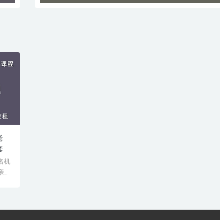
老
套
名机
亲授
验