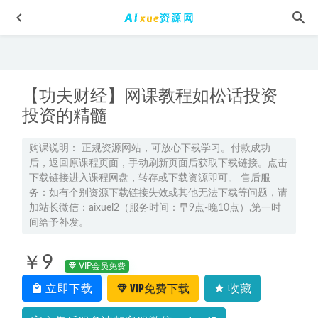
【功夫财经】网课教程如松话投资
投资的精髓
购课说明： 正规资源网站，可放心下载学习。付款成功
后，返回原课程页面，手动刷新页面后获取下载链接。点击
23年高中数学网课教程2023赵礼显高一数学视频教程+讲义
下载链接进入课程网盘，转存或下载资源即可。 售后服
（暑假班+秋季班）
2023-02-12
务：如有个别资源下载链接失效或其他无法下载等问题，请
2022关也高三历史教程+讲义寒春班
2023-08-07
加站长微信：aixuel2（服务时间：早9点-晚10点）,第一时
间给予补发。
室内设计师教学初级手绘设计教程,网盘资源打包下载
2022-
01-07
￥9
2025郑梦瑶高二物理a暑假班视频教程+课堂笔记
2024-08-04
VIP会员免费
立即下载
VIP免费下载
收藏
腾讯课堂2023王梦抒高三数学视频教程全年班
2022-10-07