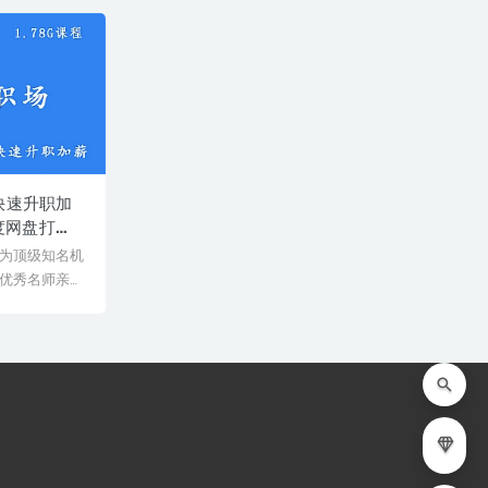
快速升职加
百度网盘打包
关系处理方
为顶级知名机
优秀名师亲授
师教学经验