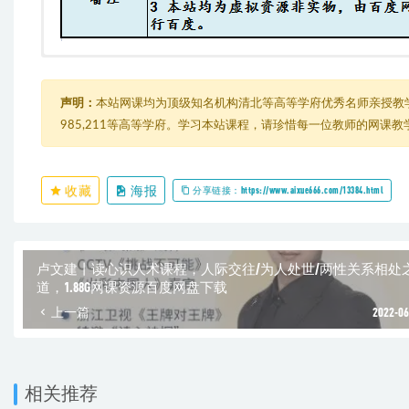
大神教你最实用的时间管理术（完结）
├─ 01.第一课
│ ├─ 01.教你用TR工具和时间银行，让你得时间看得见.mp4
声明：
本站网课均为顶级知名机构清北等高等学府优秀名师亲授教
│ └─ 课件
985,211等高等学府。学习本站课程，请珍惜每一位教师的网课
│ ├─ MrTime-安卓版简介.pdf
│ ├─ aTimeLogger2-苹果版教程.pdf
│ ├─ aTimeLogger2-苹果版简介.pdf
│ ├─ 爱今天-安卓版教程.pdf
收藏
海报
分享链接：https://www.aixue666.com/13384.html
│ └─ 爱今天-安卓版简介.pdf
├─ 02.第二课
│ ├─ 02.教你巧用两种大脑，轻松战胜拖延症.mp4
│ └─ 课件
卢文建丨读心识人术课程，人际交往/为人处世/两性关系相处
│ ├─ aTimeLogger2-苹果版-目标功能教程.pdf
道，1.88G网课资源百度网盘下载
│ ├─ 战拖记录表-模板.xlsx
│ └─ 爱今天-安卓版-目标功能教程.pdf
上一篇
2022-06
├─ 03.第三课
│ ├─ 03.用4D法则抓住重点，事情再多也不怕.mp4
│ └─ 高效todo-教程.pdf
├─ 04.第四课
相关推荐
│ ├─ 04.教你设计自己的“免打扰”时间，高效做事、不用加班.mp4