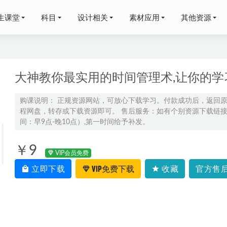
生课堂
科目
设计相关
素材应用
其他资源
大神教你最实用的时间管理术,让你的学
购课说明： 正规资源网站，可放心下载学习。付款成功后，返回
程网盘，转存或下载资源即可。 售后服务：如有个别资源下载链接失
年汤雪健高三数学网课教程一轮复习暑秋班
2026-03-30
间：早9点-晚10点）,第一时间给予补发。
26李辉高三英语网课教程一轮复习秋季班
2025-09-15
后雄高考押题预测卷河北专版
2025-05-04
￥9
VIP会员免费
年高考语文复习网课教程｜陈瑞春高三语文一轮复习暑假班视频教程
2
立即下载
VIP免费下载
收藏
官方售后
年高考化学复习网课｜吕子正高三化学二三轮视频课程寒春班
2026-06-2