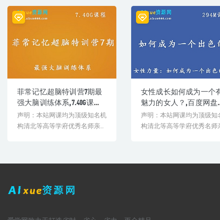
│ └─ 第4堂课讲义：时间管理第四集 4D法如何使用.pdf
├─ 05.第五课
│ └─ 05.教你巧用番茄钟，快速赶跑杂念.mp4
├─ 06.第六课
│ └─ 第6堂视频课：快速拆分大小任务，让你的碎片时间有价值.mp4
├─ 07.第七课
│ └─ 第7堂视频课：教你正确休息，长时间工作也能拥有持续战斗力.
├─ 08.第八课
│ └─ 第八课：调整负面情绪，让时间更有价值.mp4
├─ 09.第九课
菲常记忆超脑特训营7期最
女性成长如何成为一个
│ └─ 第9课 既要“脸”又要命的“早起养成术”.mp4
强大脑训练体系,7.40G课程
魅力的女人？,百度网盘
├─ 10.第十课
百度网盘打包下载,四维联
源打包下载
│ └─ 第10堂视频课：教你告别脏乱差、打造高效工作台.mp4
声明：本站网课均为顶级知名机
声明：本站网课均为顶级知
├─ 11.第十一课
想法/图形数字法/超级绘图
构清北等高等学府优秀名师亲授
构清北等高等学府优秀名师
│ └─ 第11堂视频课：开启未来的时间投资法.mp4
法/记忆宫殿法/右脑记单词
教学课程。授课教师教学经验
教学课程。授课教师教学经
└─ 12.第十二课
丰...
丰...
├─ 人生规划表-2017-v1(1).xlsx
└─ 第12堂视频课：活出意义来——你欠自己一个人生规划.mp4