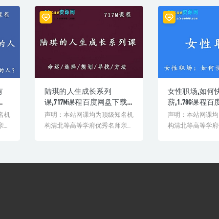
mp4
有
陆琪的人生成长系列
女性职场,如何
资
课,717M课程百度网盘下载,
薪,1.78G课程
如何掌握命运/选择人生/规
下载,工作职场
名机
声明：本站网课均为顶级知名机
声明：本站网课均
划未来/寻找机会/突破自
法技巧
亲授
构清北等高等学府优秀名师亲授
构清北等高等学府
我/调节心态/掌握方法
验
教学课程。授课教师教学经验
教学课程。授课教
丰...
丰...