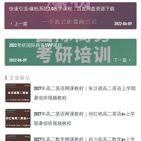
│ │ ├─ 07.第七节 边缘性-人格组织.mp4
快速引流-爆粉系统2.0教学课程，百度网盘资源下载
│ │ └─ 08.第八节 性格分析的应用领域.mp4
│ ├─ 05.第五课 性格分析在编剧中的应用
上一篇
2022-06-09
│ │ ├─ 01.第一节 激发意见.mp4
│ │ ├─ 02.第二节 中间点.mp4
│ │ ├─ 03.第三节 高潮点.mp4
│ │ ├─ 04.第四节 人物性格的自洽性.mp4
2022考研国际商务SVIP课程
│ │ ├─ 05.第五节 自恋性人格.mp4
│ │ ├─ 06.第六节 对手战.mp4
2022-06-09
下一篇
│ │ ├─ 07.第七节 偏执型人格.mp4
│ │ ├─ 08.第八节 偏执型人格.mp4
│ │ ├─ 09.第九节 影片讨论《触不可及》-1.mp4
文章展示
│ │ └─ 10.第十节 影片讨论《触不可及》.mp4
│ └─ 06.第六课 价值观、团队动力、自我察觉
2027年高二英语网课教程｜朱汉祺高二英语上学期
│ ├─ 01.价值观的契合.mp4
│ ├─ 02.第二节 人格组织的改变.mp4
暑假班视频教程
│ ├─ 03.第三节 团体劳动模型.mp4
│ ├─ 04.第四节 编剧的自我察觉.mp4
2027年高二英语网课教程｜何红艳高二英语a+上学
│ └─ 05.第五节 自恋的爱与客体的爱.mp4
├─ 02.编剧心理课（二）
期暑假班视频教程
│ ├─ 01.第一课 性格与性格分析
│ │ ├─ 01.第一节 性格与性格分析.mp4
│ │ ├─ 02.第二节《纸牌屋》Frank的个案分析.mp4
2027年高二数学网课教程｜祖少磊高二数学a+上学