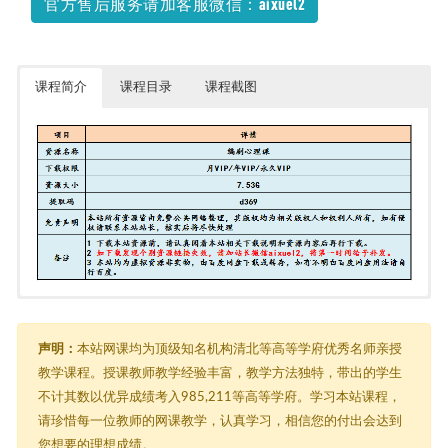
官方售后服务请加客服微信：aixuel2
课程简介
课程目录
课程截图
编剧心理课（完结）
由于内容过多，在此只能展示部分截图
├─ 01.编剧心理课（一）
│ ├─ 01.第一课 性格分析与电影
声明：
本站网课均为顶级知名机构清北等高等学府优秀名师亲授
│ │ ├─ 01.第一节：性格分析与电影.mp4
教学课程。授课教师教学经验丰富，教学方法独特，带出的学生
│ │ ├─ 02.第2节 个案分析：《纸牌屋》主角Fran.mp4
不计其数以优异成绩考入985,211等高等学府。学习本站课程，
│ │ └─ 03.第3节 课程大纲.mp4
│ ├─ 02.第二课 性格分析理论的历史发展
请珍惜每一位教师的网课教学，认真学习，相信您的付出会达到
│ │ ├─ 01.第一节 性格与性格分析.mp4
您想要的理想成绩。