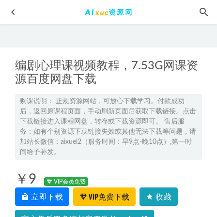
编剧心理课视频教程，7.53G网课资
源百度网盘下载
购课说明： 正规资源网站，可放心下载学习。付款成功
后，返回原课程页面，手动刷新页面后获取下载链接。点击
《货币战争》54集全MP3有声读物，百度网盘资源下载
2022-
下载链接进入课程网盘，转存或下载资源即可。 售后服
05-29
务：如有个别资源下载链接失效或其他无法下载等问题，请
12节零基础影评变现课教学课程，百度网盘资源下载
2022-
加站长微信：aixuel2（服务时间：早9点-晚10点）,第一时
07-01
间给予补发。
星推荐涂教材2024高中语文人教版
2023-09-12
￥9
2023猿辅导高中生物教程张鹏高三生物s复习视频教程+讲义
VIP会员免费
2022-08-15
立即下载
VIP免费下载
收藏
有声小说 东北往事20年mp3百度网盘打包下载
2023-05-09