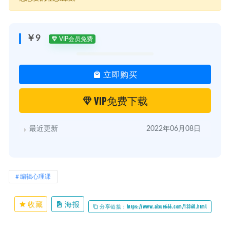
│ │ ├─ 02.第二节 性格分析的目的.mp4
│ │ ├─ 03.第三节 早期的犯罪分析.mp4
│ │ ├─ 04.第四节 经典精神分析.mp4
│ │ ├─ 05.第五节 客体关系学派的贡献.mp4
￥9
VIP会员免费
│ │ ├─ 06.第六节 自我发展，自恋和依恋.mp4
│ │ ├─ 07.第七节 大脑发育与心理发展.mp4
│ │ ├─ 08.生物性因素与反社会人格.mp4
立即购买
│ │ └─ 09.第九节 大脑结构与精神分析学.mp4
│ ├─ 03.第三课 性格图谱
│ │ ├─ 01.第一节 PDM诊断系统、神经症人格组织.mp4
VIP免费下载
│ │ ├─ 02.第二节 神经病性和边缘性格人格组织.mp4
│ │ ├─ 03.第三节 性格类型-1.mp4
│ │ ├─ 04.第四节 性格类型-2.mp4
最近更新
2022年06月08日
│ │ ├─ 05.第五节 人格组织多维度.mp4
│ │ ├─ 06.第六节 人格组织多维度.mp4
│ │ ├─ 07.第七节 投射认同 人格结构与人体心理发展.mp4
│ │ └─ 08.第八节 心理发展与人格类型.mp4
│ ├─ 04.第四课 性格类型和人格组织水平
编辑心理课
│ │ ├─ 01.第一节 临床人格类型-1.mp4
│ │ ├─ 02.第二节 临床人格类型-2.mp4
│ │ ├─ 03.第三节 人格成熟度：自我认同和防御机制.mp4
收藏
海报
分享链接：https://www.aixue666.com/13360.html
│ │ ├─ 04.第四节 现实检验、攻击性 内化的价值观.mp4
│ │ ├─ 05.第五节客体关系 焦虑类型.mp4
│ │ ├─ 06.第六节 人格水平与防御机制.mp4