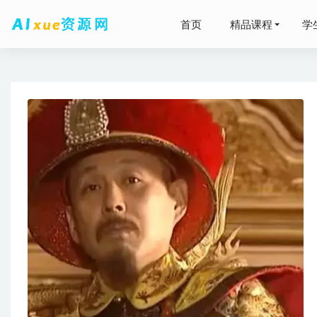
首页
精品课程
学
猿辅导高中
瑜伽音乐
离高考还
职场必备教
2022年
源下载
2022-0