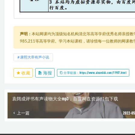
赵维莉
└─ 赵维莉 康熙大帝 全四卷 全228回.rar
声明：
本站网课均为顶级知名机构清北等高等学府优秀名师亲授教
985,211等高等学府。学习本站课程，请珍惜每一位教师的网课
康熙大帝有声小说
收藏
海报
分享链接：https://www.aixue666.com/11907.html
袁阔成评书有声读物大全mp3，百度网盘资源打包下载
上一篇
2022-05