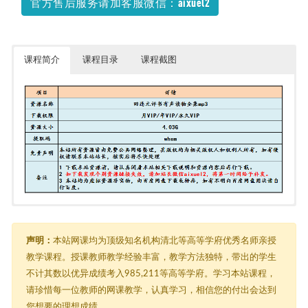
官方售后服务请加客服微信：aixuel2
课程简介
课程目录
课程截图
田连元
├─ 《田连元评书名段《杨家将·调寇》》.mp3
├─ 田连元 三侠五义 全100回.rar
声明：
本站网课均为顶级知名机构清北等高等学府优秀名师亲授
├─ 田连元 为信仰而奋斗的人们 全30回.rar
教学课程。授课教师教学经验丰富，教学方法独特，带出的学生
├─ 田连元 刘秀传 全70回.rar
不计其数以优异成绩考入985,211等高等学府。学习本站课程，
├─ 田连元 大话成语 全300回.rar
├─ 田连元 杨家将 全102回.rar
请珍惜每一位教师的网课教学，认真学习，相信您的付出会达到
├─ 田连元 水浒传 全328回.rar
您想要的理想成绩。