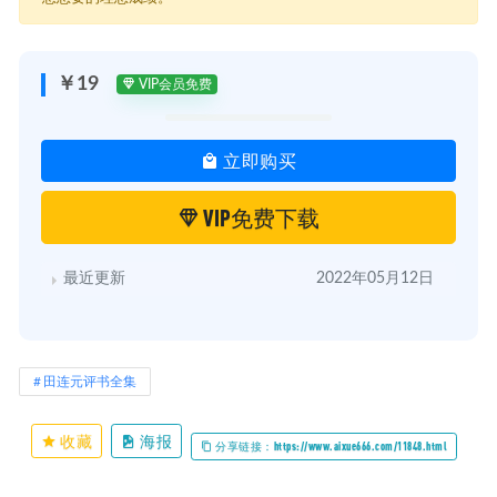
├─ 田连元 海青天 全35回.rar
├─ 田连元 短篇评书集锦 全35回.rar
└─ 田连元 评书说案 全7回.rar
￥19
VIP会员免费
立即购买
VIP免费下载
最近更新
2022年05月12日
田连元评书全集
收藏
海报
分享链接：https://www.aixue666.com/11848.html