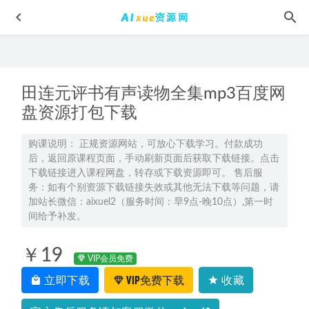
田连元评书有声读物全集mp3百度网
盘资源打包下载
购课说明： 正规资源网站，可放心下载学习。付款成功
后，返回原课程页面，手动刷新页面后获取下载链接。点击
2024树成林高三化学冲刺课
2024-06-09
下载链接进入课程网盘，转存或下载资源即可。 售后服
2022寒假版考虫雅思网课教学视频，88.89G学习资料百度网盘
务：如有个别资源下载链接失效或其他无法下载等问题，请
资源下载
2022-03-10
加站长微信：aixuel2（服务时间：早9点-晚10点）,第一时
间给予补发。
2023商志英语四级考试全程班视频教程+讲义
2023-08-16
2024田夏林高三数学高考一轮复习秋季班
2023-09-13
￥19
VIP会员免费
2025郑梦瑶高二物理a下学期寒假班
2025-02-05
立即下载
VIP免费下载
收藏