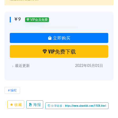
│ └─ 编程小白的第一本 Python入门书最新版.pdf
├─ day01 编程常识
│ ├─ 1.pdf
│ ├─ 2.pdf
￥9
VIP会员免费
│ ├─ 2019-03-11 直播与现场练习：编程常识.mp4
│ └─ autobro.py
├─ day02 基本语法规则
立即购买
│ ├─ 20190412-Python的基本语法规则.mp4
│ ├─ Day 2 直播同步笔记.pdf
│ └─ 数据存储预先安装postgres
VIP免费下载
├─ day03 爬虫的基本原理
│ └─ 20190413-爬虫的基本原理.mp4
├─ day04 数据存储
最近更新
2022年05月01日
│ └─ 20190414-数据存储.mp4
├─ day16 如何写出不踩坑的爬虫
│ ├─ 20190416-.mp4
│ ├─ 20190416-morning1_person.mp4
│ ├─ 20190416-morning1_screen.mp4
编程
│ ├─ 20190416-morning2_person.mp4
│ ├─ 20190416-person.mp4
│ ├─ 微信群聊天记录.pdf
收藏
海报
分享链接：https://www.aixue666.com/11528.html
│ └─ 爬虫 2.pdf
├─ day17 如何写出商业级的工程化爬虫框架&如何部署
│ ├─ 20190417-.mp4