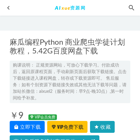
麻瓜编程Python 商业爬虫学徒计划
教程，5.42G百度网盘下载
购课说明： 正规资源网站，可放心下载学习。付款成功
后，返回原课程页面，手动刷新页面后获取下载链接。点击
2024陶然高三英语课程寒假班24年陶然高考英语一轮复习视
下载链接进入课程网盘，转存或下载资源即可。 售后服
频教程
2024-02-18
务：如有个别资源下载链接失效或其他无法下载等问题，请
2025金亦珊高二语文暑假班网课教程
2024-07-29
加站长微信：aixuel2（服务时间：早9点-晚10点）,第一时
间给予补发。
中药与美容,3.21G课程百度网盘打包下载,谈中医体质分类及
调治/中药健康养生
2021-04-25
￥9
CAD素材【医疗机构】CAD平面图24套，百度网盘资源打包下
VIP会员免费
载
2021-10-08
立即下载
VIP免费下载
收藏
2025宋雨晴高三物理a+一轮复习暑假班+秋季班
2025-01-27