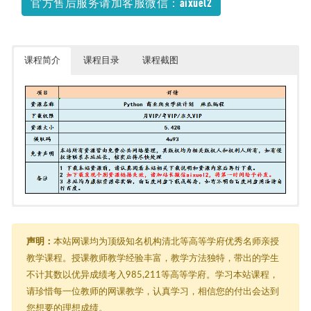
官方售后服务请加客服微信：aixuel2
课程简介
课程目录
课程截图
Python 商业爬虫学徒计划 麻瓜编程
├─ 0.准备工作
│ ├─ 1.环境安装
声明：
本站网课均为顶级知名机构清北等高等学府优秀名师亲授
│ │ ├─ pycharm_windows.mp4
教学课程。授课教师教学经验丰富，教学方法独特，带出的学生
│ │ ├─ pycharmmac_yasuo.mp4
不计其数以优异成绩考入985,211等高等学府。学习本站课程，
│ │ ├─ python_windows.mp4
│ │ └─ pythonmac_yasuo.mp4
请珍惜每一位教师的网课教学，认真学习，相信您的付出会达到
│ └─ 2.阅读教材并完成练习
您想要的理想成绩。