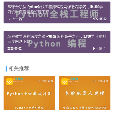
│ ├─ 20190417-person.mp4
慕课金职位-Python全栈工程师编程网课教程学习，56.80G学
│ ├─ 屏幕2分钟 人像10分20秒 两视频同步
习资料百度网盘资源下载
│ └─ 微信群聊天记录.pdf
上一篇
2022-05-02
├─ day24 商业爬虫项目部署上线
│ ├─ homework.mp4
│ └─ 微吼课堂-更专业的在线教育和企业培训直播互动平台-微吼直
播.mp4
编程教学课程深度之眼-Python 编程高手之路，2.96G学习资料
└─ 结束
百度网盘下载
└─ python 工程结构以及部署.pdf
2022-05-02
下一篇
相关推荐