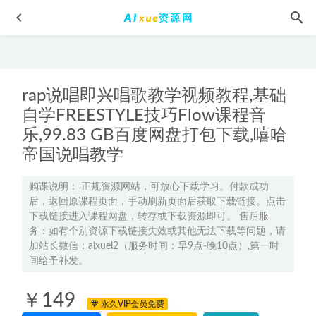
rap说唱即兴唱歌教学视频教程,基础
自学FREESTYLE技巧Flow课程音
乐,99.83 GB百度网盘打包下载,嘻哈
帝国说唱教学
有声小说 法医秦明百度网盘打包下载
2023-05-10
2026林婉晴高二物理上学期暑假班网课教程
购课说明： 正规资源网站，可放心下载学习。付款成功
2025-07-14
后，返回原课程页面，手动刷新页面后获取下载链接。点击
22年高考数学网课教程2022韩佳伟高三数学复习视频教程+讲
下载链接进入课程网盘，转存或下载资源即可。 售后服
义全年班（暑假+秋季+寒假+春季）
2023-02-21
务：如有个别资源下载链接失效或其他无法下载等问题，请
加站长微信：aixuel2（服务时间：早9点-晚10点）,第一时
2024陈鲁丹高一化学视频课程
2023-07-29
间给予补发。
2024高考胡惠达高三化学二三轮复习网课寒春班
2024-03-20
￥149
永久VIP会员免费